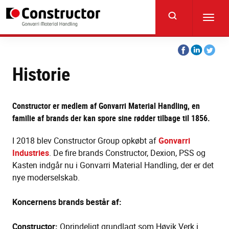
Skip
to
Toggl
main
navig
content
Share
Share
Share
on
on
on
Historie
Facebook
Linkedin
Twitter
Constructor er medlem af Gonvarri Material Handling, en
familie af brands der kan spore sine rødder tilbage til 1856.
I 2018 blev Constructor Group opkøbt af
Gonvarri
Industries
. De fire brands Constructor, Dexion, PSS og
Kasten indgår nu i Gonvarri Material Handling, der er det
nye moderselskab.
Koncernens brands består af:
Constructor:
Oprindeligt grundlagt som Høvik Verk i