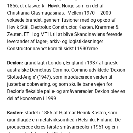
1856, et glasværk I Høvik, Norge som en del af
Christiania Glasmagasinas. Mellem 1970 – 2000
voksede brandet, gennem fusioner med og opkøb af
Høvik Stål, Electrolux Constructor, Kasten, Krammer &
Zeuten, ETH og MTH, til at blive Skandinaviens førende
leverandør af lager-, arkiv- og logistikløsninger.
Constructor-navnet kom til sidst I 1980’erne.
Dexion:
grundlagt i London, England i 1937 af græsk-
australske Demetrius Comino. Comino udviklede 'Dexion
Slotted-Angle' (1947), som introducerede verden til
justerbar opbevaring, og som skulle bane vejen for
Dexion's fleksible palle- og småvarereoler. Dexion blev en
del af koncernen i 1999.
Kasten:
startet i 1886 af Hjalmar Henrik Kasten, som
grundlagde en metalvirksomhed i Helsinki, Finland. De
producerede deres første småvarereoler i 1951 og er i