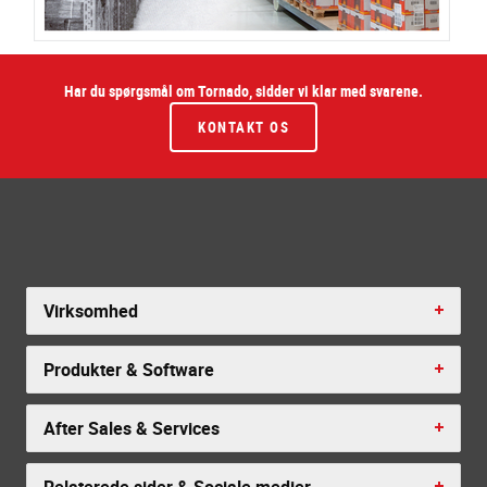
Har du spørgsmål om Tornado, sidder vi klar med svarene.
KONTAKT OS
Virksomhed
Produkter & Software
After Sales & Services