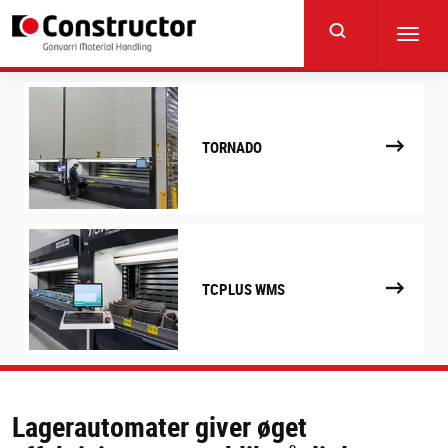
Skip
to
Toggl
main
navig
content
TORNADO
TCPLUS WMS
Lagerautomater giver øget